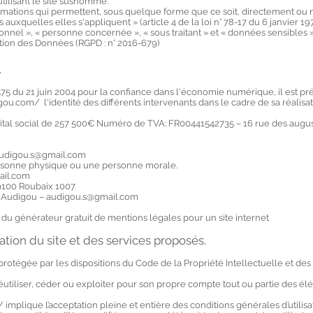
utilisant le site susnommé.
rmations qui permettent, sous quelque forme que ce soit, directement ou 
auxquelles elles s'appliquent » (article 4 de la loi n° 78-17 du 6 janvier 19
nel », « personne concernée », « sous traitant » et « données sensibles » 
tion des Données (RGPD : n° 2016-679)
.
4-575 du 21 juin 2004 pour la confiance dans l'économie numérique, il est pr
digou.com/ l'identité des différents intervenants dans le cadre de sa réalisa
tal social de 257 500€ Numéro de TVA: FR00441542735 – 16 rue des augus
udigou.s@gmail.com
ersonne physique ou une personne morale.
ail.com
9100 Roubaix 1007
Audigou –
audigou.s@gmail.com
du générateur gratuit de mentions légales pour un site internet
sation du site et des services proposés.
 protégée par les dispositions du Code de la Propriété Intellectuelle et d
utiliser, céder ou exploiter pour son propre compte tout ou partie des él
/
implique l’acceptation pleine et entière des conditions générales d’utilisa