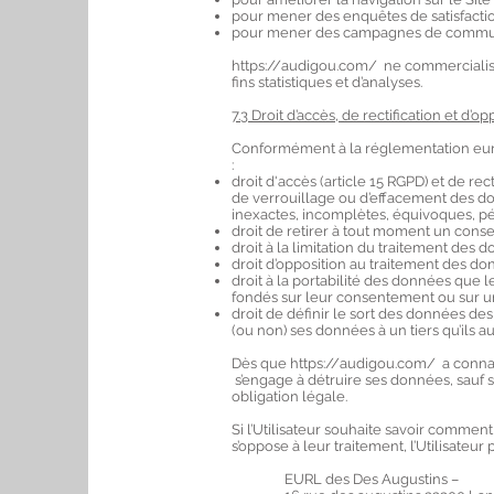
pour mener des enquêtes de satisfactio
pour mener des campagnes de communic
https://audigou.com/ ne commercialise
fins statistiques et d’analyses.
7.3 Droit d’accès, de rectification et d’o
Conformément à la réglementation euro
:
droit d'accès (article 15 RGPD) et de re
de verrouillage ou d’effacement des don
inexactes, incomplètes, équivoques, péri
droit de retirer à tout moment un cons
droit à la limitation du traitement des 
droit d’opposition au traitement des do
droit à la portabilité des données que l
fondés sur leur consentement ou sur un
droit de définir le sort des données des
(ou non) ses données à un tiers qu’ils
Dès que
https://audigou.com/
a connai
s’engage à détruire ses données, sauf s
obligation légale.
Si l’Utilisateur souhaite savoir commen
s’oppose à leur traitement, l’Utilisateu
EURL des Des Augustins –