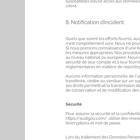
susceptibles d’avoir accès aux données
client.
8. Notification d’incident
Quels que soient les efforts fournis, 
n'est complètement sûre. Nous ne pou
Si nous prenions connaissance d'une brè
les mesures appropriées. Nos procédures
au niveau national ou européen. Nous n
sécurité de leur compte et à leur fourni
réglementaires en matière de reportin
Aucune information personnelle de l'util
transférée, cédée ou vendue sur un su
ses droits permettrait la transmission d
de conservation et de modification des d
Sécurité
Pour assurer la sécurité et la confide
https://audigou.com/ utilise des réseau
l’encryptions et mot de passe.
Lors du traitement des Données Personn