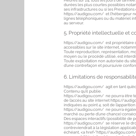
Heures sur 24, tous les jours de l’anné
durées les plus courtes possibles notam
ses infrastructures ou si les Prestation
https://audigou.com/
et l’hébergeur n
lignes téléphoniques ou du matériel i
au serveur.
5. Propriété intellectuelle et 
https://audigou.com/ est propriétaire de
accessibles sur le site internet, notamm
Toute reproduction, représentation, modi
moyen ou le procédé utilisé, est interdi
Toute exploitation non autorisée du si
d’une contrefaçon et poursuivie conform
6. Limitations de responsabilit
https://audigou.com/ agit en tant qu’éd
Contenu qu’il publie.
https://audigou.com/
ne pourra être te
de l’accès au site internet
https://audi
indiquées au point 4, soit de l’apparitio
https://audigou.com/
ne pourra égalem
marché ou perte d’une chance) consécutif
Des espaces interactifs (possibilité de p
https://audigou.com/ se réserve le dr
contreviendrait à la législation applica
échéant, <a href="https://audigou.com/