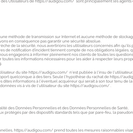
 des Utilisateurs de https://audigou.com/ sont principalement les agents 
aucune méthode de transmission sur Internet et aucune méthode de stocka
vons en conséquence pas garantir une sécurité absolue.
che de la sécurité, nous avertirions les utilisateurs concernés afin qu'ils
 de notification d’incident tiennent compte de nos obligations légales, qu
ous engageons à informer pleinement nos clients de toutes les questions
r toutes les informations nécessaires pour les aider à respecter leurs prop
g.
isateur du site https://audigou.com/ n'est publiée à l'insu de l'utilisateu
pport quelconque à des tiers. Seule l'hypothèse du rachat de https://aud
es dites informations à l'éventuel acquéreur qui serait à son tour tenu de 
onnées vis à vis de l'utilisateur du site https://audigou.com/ .
ntialité des Données Personnelles et des Données Personnelles de Santé,
x protégés par des dispositifs standards tels que par pare-feu, la pseudo
elles, https://audigou.com/ prend toutes les mesures raisonnables visan