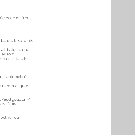
écessité ou à des
es droits suivants
Utilisateurs droit
les sont
on est interdite
ents automatisés
a communiquer
s://audigou.com/
ndre à une
ectifier ou