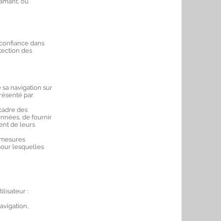
famant, ou
 confiance dans
tection des
 sa navigation sur
présenté par
cadre des
données, de fournir
ent de leurs
 mesures
pour lesquelles
lisateur :
avigation,