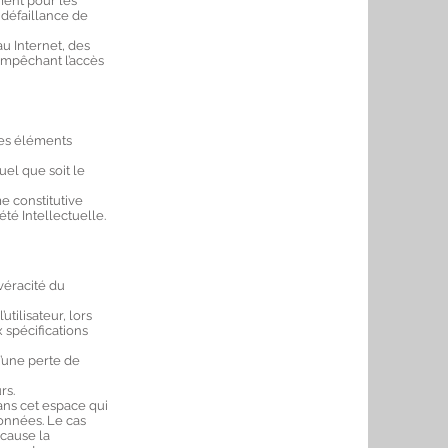
ment pour les
 défaillance de
u Internet, des
empêchant l’accès
 les éléments
uel que soit le
e constitutive
té Intellectuelle.
véracité du
tilisateur, lors
x spécifications
’une perte de
rs.
ans cet espace qui
données. Le cas
 cause la