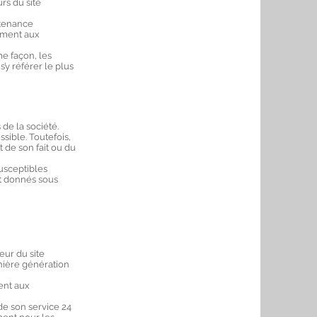
rs du site
ntenance
ement aux
e façon, les
’y référer le plus
de la société.
sible. Toutefois,
t de son fait ou du
susceptibles
nt donnés sous
teur du site
rnière génération
ent aux
 de son service 24