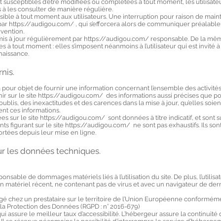
ont susceptibles d’être modifiées ou complétées à tout moment, les utilisateu
 à les consulter de manière régulière.
sible à tout moment aux utilisateurs. Une interruption pour raison de mai
par
https://audigou.com/
, qui s’efforcera alors de communiquer préalabl
rvention.
mis à jour régulièrement par https://audigou.com/ responsable. De la mêm
à tout moment : elles s’imposent néanmoins à l’utilisateur qui est invité à s
naissance.
rnis.
 pour objet de fournir une information concernant l’ensemble des activités 
ir sur le site https://audigou.com/ des informations aussi précises que pos
ublis, des inexactitudes et des carences dans la mise à jour, qu’elles soien
ssent ces informations.
 sur le site
https://audigou.com/
sont données à titre indicatif, et sont 
ts figurant sur le site
https://audigou.com/
ne sont pas exhaustifs. Ils so
ortées depuis leur mise en ligne.
sur les données techniques.
onsable de dommages matériels liés à l’utilisation du site. De plus, l’utilisa
 un matériel récent, ne contenant pas de virus et avec un navigateur de de
gé chez un prestataire sur le territoire de l’Union Européenne conformém
la Protection des Données (RGPD : n° 2016-679)
qui assure le meilleur taux d’accessibilité. L’hébergeur assure la continuité