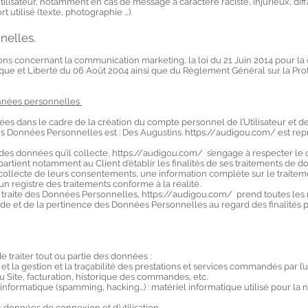
utilisateur, notamment en cas de message à caractère raciste, injurieux, dif
 utilisé (texte, photographie …).
nelles.
ons concernant la communication marketing, la loi du 21 Juin 2014 pour la
que et Liberté du 06 Août 2004 ainsi que du Règlement Général sur la Pro
onnées personnelles
s dans le cadre de la création du compte personnel de l’Utilisateur et de
des Données Personnelles est : Des Augustins. https://audigou.com/ est re
des données qu’il collecte,
https://audigou.com/
s’engage à respecter le 
appartient notamment au Client d’établir les finalités de ses traitements de 
 la collecte de leurs consentements, une information complète sur le traitem
 registre des traitements conforme à la réalité.
traite des Données Personnelles, https://audigou.com/ prend toutes les
tude et de la pertinence des Données Personnelles au regard des finalités 
e traiter tout ou partie des données :
et la gestion et la traçabilité des prestations et services commandés par l’uti
u Site, facturation, historique des commandes, etc.
 informatique (spamming, hacking…) : matériel informatique utilisé pour la n
 : données de connexion et d’utilisation