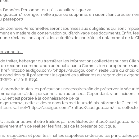
ion.
 les Données Personnelles qu’il souhaiterait que <a
digou.com/ corrige, mette à jour ou supprime, en s’identifiant préciséme
ou passeport).
nées Personnelles seront soumises aux obligations qui sont impos
ment en matière de conservation ou d’archivage des documents. Enfin, les 
une réclamation auprès des autorités de contrôle, et notamment de la C
personnelles
aiter, héberger ou transférer les Informations collectées sur ses Clien
e ou reconnu comme « non adéquat » par la Commission européenne sans
<a href="https://audigou.com/">https://audigou.com/ reste libre du choix d
a condition qu’il présentent les garanties suffisantes au regard des exig
(RGPD : n° 2016-679).
dre toutes les précautions nécessaires afin de préserver la sécurité
mmuniquées à des personnes non autorisées. Cependant, si un incident imp
u Client est portée à la connaissance de <a
digou.com/ , celle-ci devra dans les meilleurs délais informer le Client e
 ailleurs <a href="https://audigou.com/">https://audigou.com/ ne collecte
ateur peuvent être traitées par des filiales de https://audigou.com/ e
lusivement afin de réaliser les finalités de la présente politique.
espectives et pour les finalités rappelées ci-dessus, les principales p