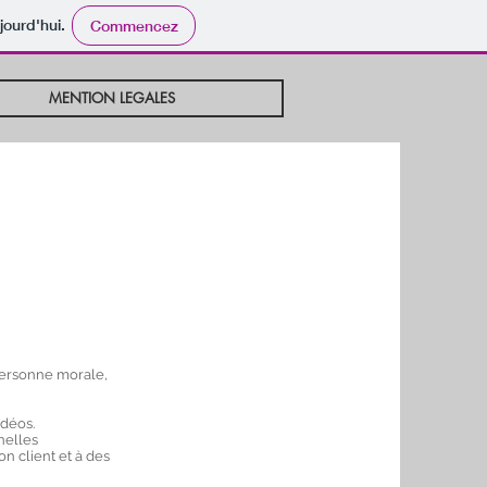
jourd'hui.
Commencez
MENTION LEGALES
 personne morale,
idéos.
nelles
on client et à des