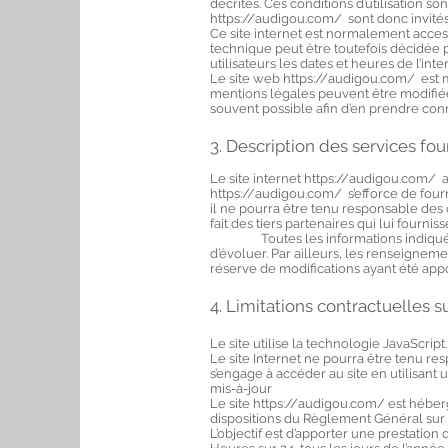
décrites. Ces conditions d’utilisation s
https://audigou.com/
sont donc invités
Ce site internet est normalement acces
technique peut être toutefois décidée 
utilisateurs les dates et heures de l’inte
Le site web https://audigou.com/ est 
mentions légales peuvent être modifiées 
souvent possible afin d’en prendre con
3. Description des services fou
Le site internet https://audigou.com/ a
https://audigou.com/ s’efforce de fourn
il ne pourra être tenu responsable des o
fait des tiers partenaires qui lui fourni
Toutes les informations indiquées
d’évoluer. Par ailleurs, les renseignemen
réserve de modifications ayant été app
4. Limitations contractuelles 
Le site utilise la technologie JavaScript.
Le site Internet ne pourra être tenu resp
s’engage à accéder au site en utilisant
mis-à-jour
Le site https://audigou.com/ est héber
dispositions du Règlement Général sur 
L’objectif est d’apporter une prestation 