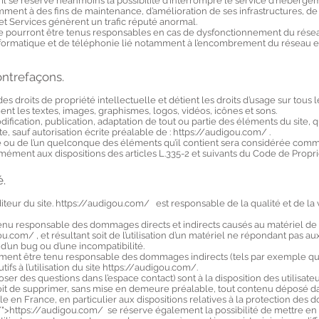
e. Il se réserve néanmoins la possibilité d’interrompre le service d’héberge
ment à des fins de maintenance, d’amélioration de ses infrastructures, de
s et Services génèrent un trafic réputé anormal.
e pourront être tenus responsables en cas de dysfonctionnement du résea
nformatique et de téléphonie lié notamment à l’encombrement du réseau 
contrefaçons.
s droits de propriété intellectuelle et détient les droits d’usage sur tous
ent les textes, images, graphismes, logos, vidéos, icônes et sons.
fication, publication, adaptation de tout ou partie des éléments du site, q
te, sauf autorisation écrite préalable de : https://audigou.com/ .
te ou de l’un quelconque des éléments qu’il contient sera considérée comm
ément aux dispositions des articles L.335-2 et suivants du Code de Proprié
é.
iteur du site. https://audigou.com/ est responsable de la qualité et de la 
nu responsable des dommages directs et indirects causés au matériel de l’u
gou.com/
, et résultant soit de l’utilisation d’un matériel ne répondant pas au
n d’un bug ou d’une incompatibilité.
ent être tenu responsable des dommages indirects (tels par exemple qu
s à l’utilisation du site
https://audigou.com/.
oser des questions dans l’espace contact) sont à la disposition des utilisateu
oit de supprimer, sans mise en demeure préalable, tout contenu déposé d
ble en France, en particulier aux dispositions relatives à la protection des 
">https://audigou.com/ se réserve également la possibilité de mettre en