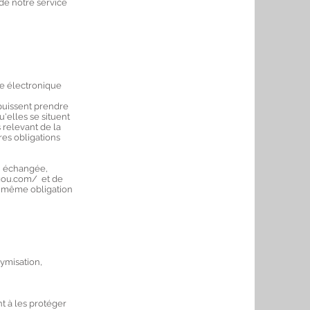
de notre service
ge électronique
 puissent prendre
'elles se situent
 relevant de la
res obligations
r, échangée,
igou.com/ et de
la même obligation
nymisation,
t à les protéger