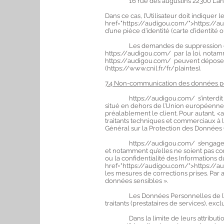
16 rue des augustins 22300 Lann
Dans ce cas, l’Utilisateur doit indiquer
href="https://audigou.com/">https://au
d’une pièce d’identité (carte d’identité 
Les demandes de suppression de Don
https://audigou.com/ par la loi, notam
https://audigou.com/ peuvent déposer 
(https://www.cnil.fr/fr/plaintes).
7.4 Non-communication des données 
https://audigou.com/ s’interdit de tr
situé en dehors de l’Union européenn
préalablement le client. Pour autant, 
traitants techniques et commerciaux à l
Général sur la Protection des Données 
https://audigou.com/ s’engage à pren
et notamment qu’elles ne soient pas co
ou la confidentialité des Informations d
href="https://audigou.com/">https://au
les mesures de corrections prises. Par
données sensibles ».
Les Données Personnelles de l’Utilis
traitants (prestataires de services), exc
Dans la limite de leurs attributions r