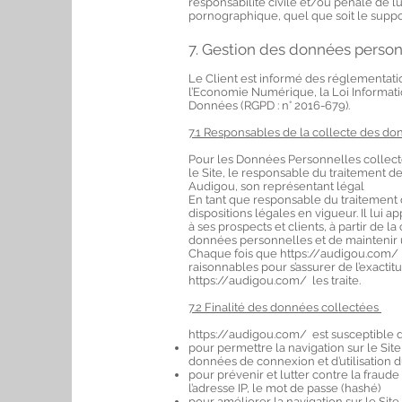
responsabilité civile et/ou pénale de l’
pornographique, quel que soit le support
7. Gestion des données person
Le Client est informé des réglementati
l’Economie Numérique, la Loi Informati
Données (RGPD : n° 2016-679).
7.1 Responsables de la collecte des d
Pour les Données Personnelles collectée
le Site, le responsable du traitement 
Audigou, son représentant légal
En tant que responsable du traitement 
dispositions légales en vigueur. Il lui 
à ses prospects et clients, à partir de
données personnelles et de maintenir un
Chaque fois que https://audigou.com/ 
raisonnables pour s’assurer de l’exacti
https://audigou.com/ les traite.
7.2 Finalité des données collectées
https://audigou.com/ est susceptible d
pour permettre la navigation sur le Site 
données de connexion et d’utilisation d
pour prévenir et lutter contre la fraude
l’adresse IP, le mot de passe (hashé)
pour améliorer la navigation sur le Site