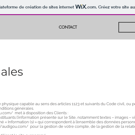
lateforme de création de sites internet
.com
. Créez votre site au
CONTACT
ales
physique capable au sens des articles 1123 et suivants du Code civil, ou
onditions générales.
ou.com/
met à disposition des Clients :
tuants l’information présente sur le Site, notamment textes – images – v
 « Information (s) » qui correspondent à l’ensemble des données person
://audigou.com/
pour la gestion de votre compte, de la gestion de la relati