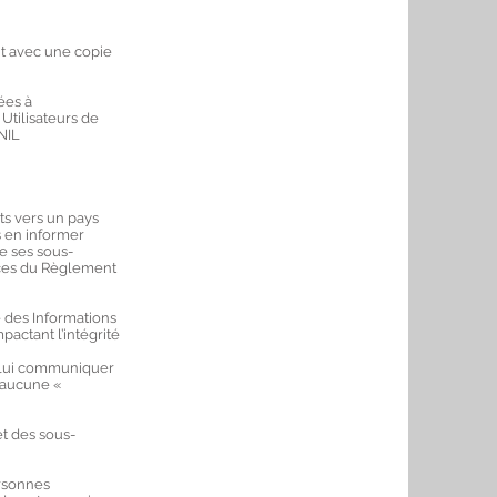
nt avec une copie
ées à
Utilisateurs de
NIL
ts vers un pays
 en informer
e ses sous-
ences du Règlement
 des Informations
actant l’intégrité
t lui communiquer
 aucune «
t des sous-
ersonnes