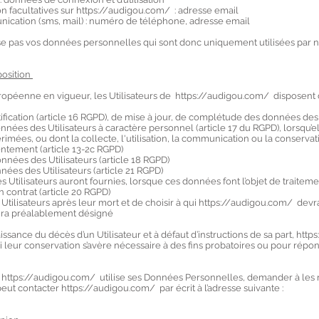
n facultatives sur
https://audigou.com/
: adresse email
ation (sms, mail) : numéro de téléphone, adresse email
 pas vos données personnelles qui sont donc uniquement utilisées par n
pposition
péenne en vigueur, les Utilisateurs de https://audigou.com/ disposent d
ctification (article 16 RGPD), de mise à jour, de complétude des données des 
nées des Utilisateurs à caractère personnel (article 17 du RGPD), lorsqu’el
mées, ou dont la collecte, l'utilisation, la communication ou la conservati
entement (article 13-2c RGPD)
données des Utilisateurs (article 18 RGPD)
nnées des Utilisateurs (article 21 RGPD)
es Utilisateurs auront fournies, lorsque ces données font l’objet de traitem
 contrat (article 20 RGPD)
 Utilisateurs après leur mort et de choisir à qui
https://audigou.com/
devr
 aura préalablement désigné
ssance du décès d’un Utilisateur et à défaut d’instructions de sa part,
http
i leur conservation s’avère nécessaire à des fins probatoires ou pour répo
t https://audigou.com/ utilise ses Données Personnelles, demander à les r
r peut contacter https://audigou.com/ par écrit à l’adresse suivante :