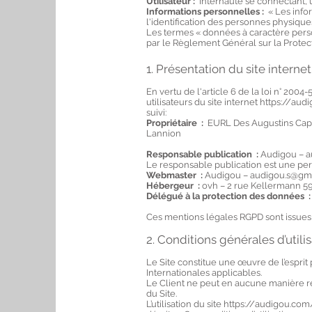
Utilisateur :
Internaute se connectant, 
Informations personnelles :
« Les info
l'identification des personnes physiques 
Les termes « données à caractère person
par le Règlement Général sur la Protec
1. Présentation du site internet
En vertu de l'article 6 de la loi n° 200
utilisateurs du site internet https://au
suivi:
Propriétaire :
EURL Des Augustins Capi
Lannion
Responsable publication :
Audigou –
a
Le responsable publication est une p
Webmaster :
Audigou –
audigou.s@gm
Hébergeur :
ovh – 2 rue Kellermann 5
Délégué à la protection des données :
Ces mentions légales RGPD sont issues 
2. Conditions générales d’utili
Le Site constitue une œuvre de l’esprit
Internationales applicables.
Le Client ne peut en aucune manière ré
du Site.
L’utilisation du site
https://audigou.com