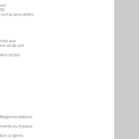
non,
78).
ont le sens défini
écisé aux
tion et de son
tins 22300
es Réglementations
éments ou travaux
tion ci-après